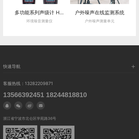
D135 声级计矿用本安型
多功能系列声级计 HY128
户外噪声在线监测系统
环境噪音测量仪
户外噪声测量单元
快速导航
公司介绍
客服热线：13282209871
产品展示
13566392451 18244818810
下载中心




最新资讯
联系我们
浙江省宁波市北仑区学苑路36号