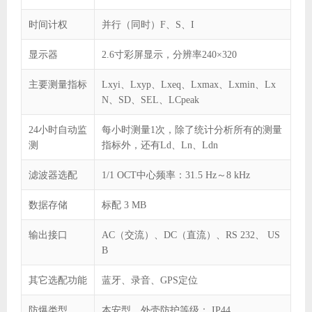
时间计权
并行（同时）F、S、I
显示器
2.6寸彩屏显示，分辨率240×320
主要测量指标
Lxyi、Lxyp、Lxeq、Lxmax、Lxmin、Lx
N、SD、SEL、LCpeak
24小时自动监
每小时测量1次，除了统计分析所有的测量
测
指标外，还有Ld、Ln、Ldn
滤波器选配
1/1 OCT中心频率：31.5 Hz～8 kHz
数据存储
标配 3 MB
输出接口
AC（交流）、DC（直流）、RS 232、 US
B
其它选配功能
蓝牙、录音、GPS定位
防爆类型
本安型，外壳防护等级： IP44